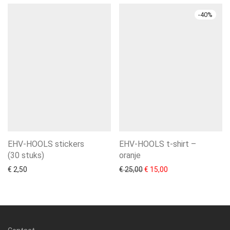
-
40
%
EHV-HOOLS stickers
EHV-HOOLS t-shirt –
(30 stuks)
oranje
Oorspronkelijke prijs was: 
Huidige prijs is: € 1
€
2,50
€
25,00
€
15,00