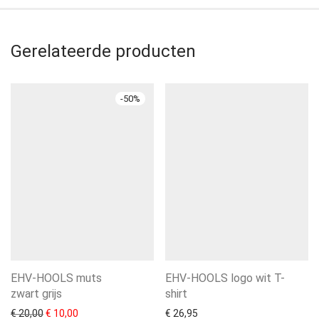
Gerelateerde producten
-
50
%
EHV-HOOLS muts
EHV-HOOLS logo wit T-
zwart grijs
shirt
Oorspronkelijke prijs was: € 20,00.
Huidige prijs is: € 10,00.
€
20,00
€
10,00
€
26,95