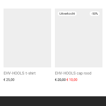
-
50
%
EHV-HOOLS t-shirt
EHV-HOOLS cap rood
Oorspronkelijke prijs was: 
Huidige prijs is: € 1
€
25,00
€
20,00
€
10,00