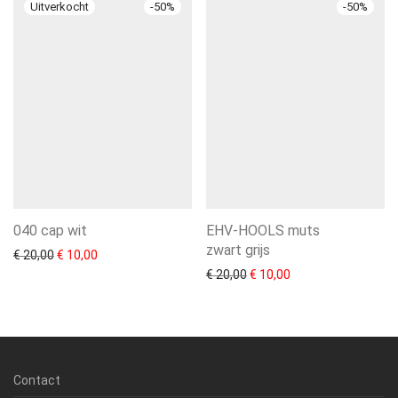
-
50
%
-
50
%
040 cap wit
EHV-HOOLS muts
zwart grijs
Oorspronkelijke prijs was: € 20,00.
Huidige prijs is: € 10,00.
€
20,00
€
10,00
Oorspronkelijke prijs was: 
Huidige prijs is: € 1
€
20,00
€
10,00
Contact