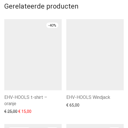
Gerelateerde producten
-
40
%
EHV-HOOLS t-shirt –
EHV-HOOLS Windjack
oranje
€
65,00
Oorspronkelijke prijs was: € 25,00.
Huidige prijs is: € 15,00.
€
25,00
€
15,00